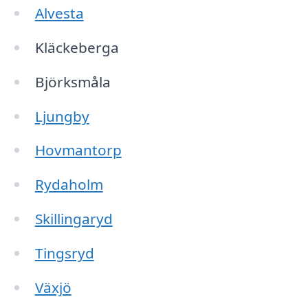
Alvesta
Kläckeberga
Björksmåla
Ljungby
Hovmantorp
Rydaholm
Skillingaryd
Tingsryd
Växjö