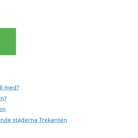
ll med?
en?
ten
vande städerna Trekanten