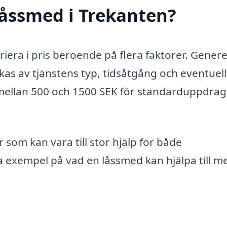
låssmed i Trekanten?
iera i pris beroende på flera faktorer. Generel
as av tjänstens typ, tidsåtgång och eventuel
st mellan 500 och 1500 SEK för standarduppdra
 som kan vara till stor hjälp för både
a exempel på vad en låssmed kan hjälpa till m