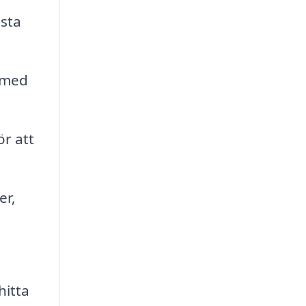
sta
smed
ör att
er,
hitta