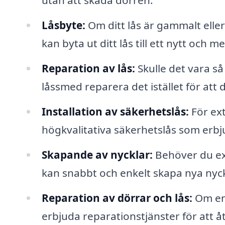
utan att skada dörren.
Låsbyte:
Om ditt lås är gammalt eller
kan byta ut ditt lås till ett nytt och m
Reparation av lås:
Skulle det vara så
låssmed reparera det istället för att 
Installation av säkerhetslås:
För ext
högkvalitativa säkerhetslås som erbj
Skapande av nycklar:
Behöver du ext
kan snabbt och enkelt skapa nya nyck
Reparation av dörrar och lås:
Om en 
erbjuda reparationstjänster för att å