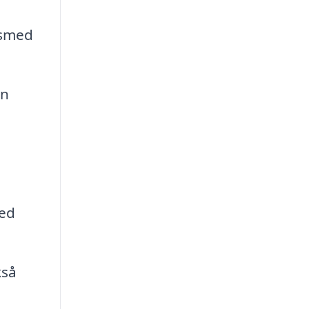
ssmed
en
med
kså