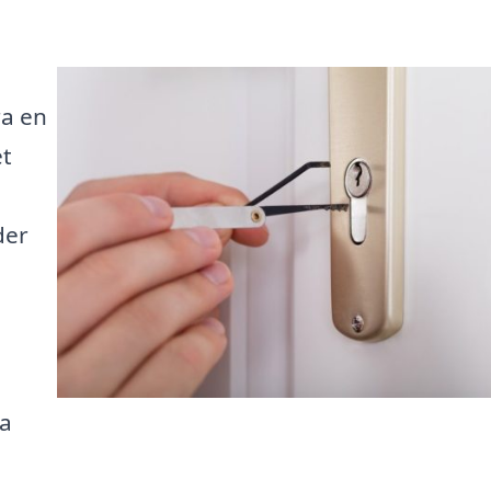
ra en
et
der
ta