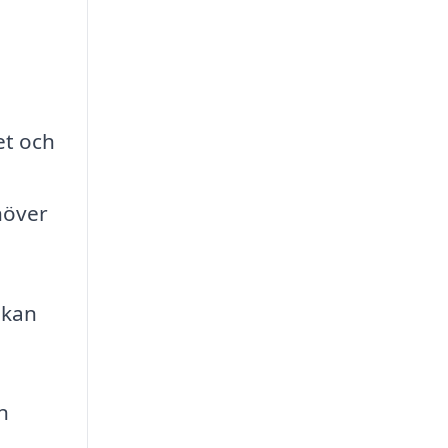
et och
höver
 kan
n