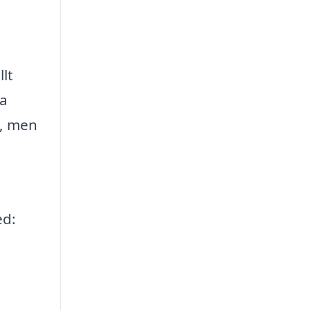
lt
la
g, men
ed: