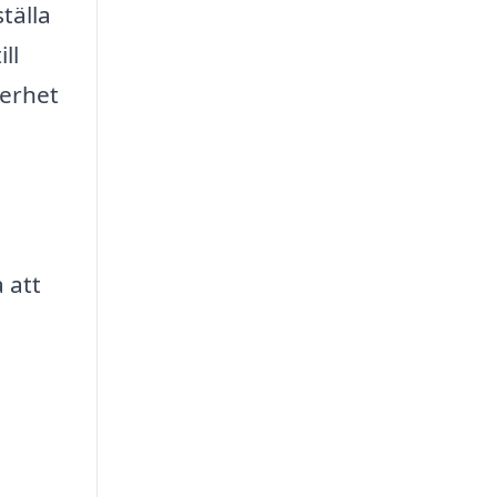
tälla
ll
kerhet
 att