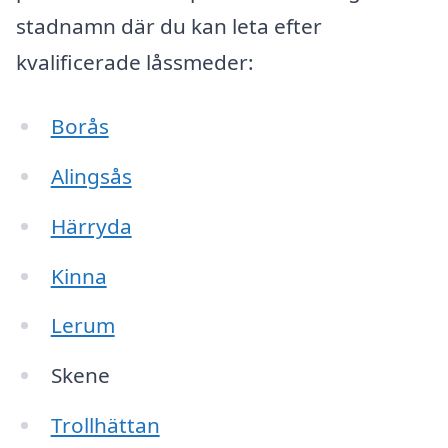
stadnamn där du kan leta efter
kvalificerade låssmeder:
Borås
Alingsås
Härryda
Kinna
Lerum
Skene
Trollhättan