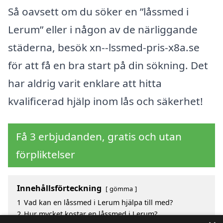
Så oavsett om du söker en ”låssmed i
Lerum” eller i någon av de närliggande
städerna, besök xn--lssmed-pris-x8a.se
för att få en bra start på din sökning. Det
har aldrig varit enklare att hitta
kvalificerad hjälp inom lås och säkerhet!
Få 3 erbjudanden, gratis och utan
förpliktelser
Innehållsförteckning
gömma
1
Vad kan en låssmed i Lerum hjälpa till med?
2
Hur mycket kostar en låssmed i Lerum?