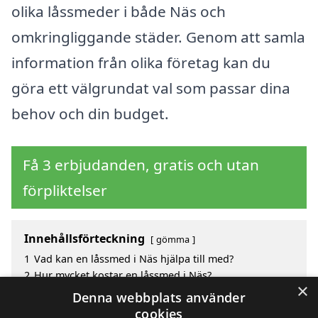
olika låssmeder i både Näs och
omkringliggande städer. Genom att samla
information från olika företag kan du
göra ett välgrundat val som passar dina
behov och din budget.
Få 3 erbjudanden, gratis och utan
förpliktelser
Innehållsförteckning
gömma
1
Vad kan en låssmed i Näs hjälpa till med?
2
Hur mycket kostar en låssmed i Näs?
×
3
Fördelar med att välja låssmed i Näs
Denna webbplats använder
4
Sök efter en skicklig låssmed i de omgivande
cookies