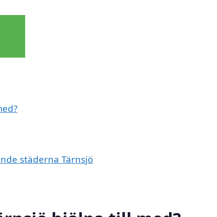
 med?
vande städerna Tärnsjö