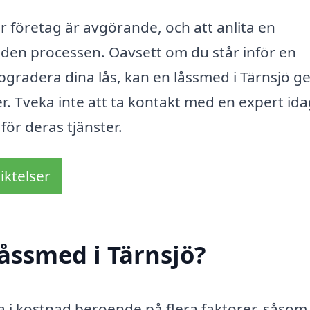
r företag är avgörande, och att anlita en
 i den processen. Oavsett om du står inför en
pgradera dina lås, kan en låssmed i Tärnsjö ge
. Tveka inte att ta kontakt med en expert ida
för deras tjänster.
iktelser
åssmed i Tärnsjö?
ra i kostnad beroende på flera faktorer, såsom