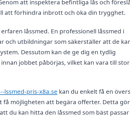
enom att inspektera befintliga lås och föresl
ll att förhindra inbrott och öka din trygghet.
ch erfaren låssmed. En professionell låssmed i
ar och utbildningar som säkerställer att de ka
system. Dessutom kan de ge dig en tydlig
nnan jobbet påbörjas, vilket kan vara till stor
--lssmed-pris-x8a.se
kan du enkelt få en övers
t få möjligheten att begära offerter. Detta gör
å att du kan hitta den låssmed som bäst passar