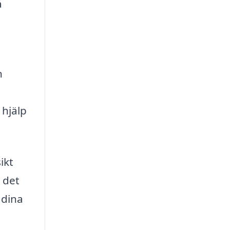
å
n
 hjälp
ikt
 det
 dina