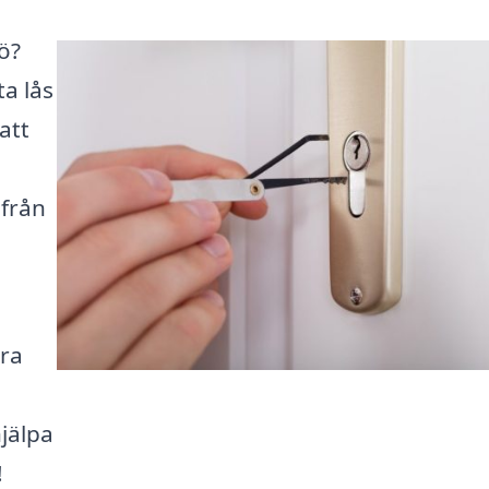
jö?
a lås
 att
a
 från
era
hjälpa
!