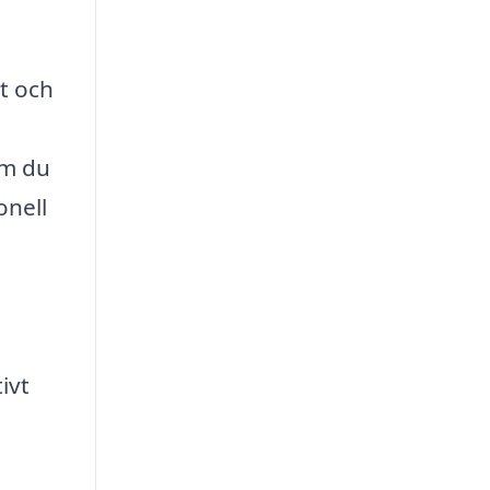
et och
om du
onell
ivt