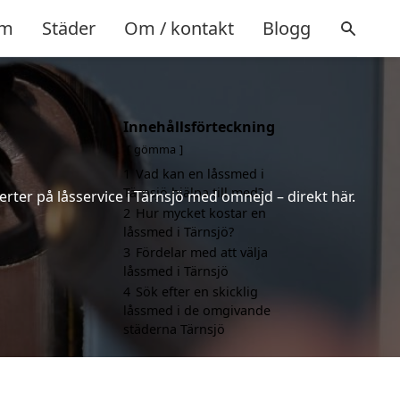
m
Städer
Om / kontakt
Blogg
Innehållsförteckning
gömma
1
Vad kan en låssmed i
Tärnsjö hjälpa till med?
erter på låsservice i Tärnsjö med omnejd – direkt här.
2
Hur mycket kostar en
låssmed i Tärnsjö?
3
Fördelar med att välja
låssmed i Tärnsjö
4
Sök efter en skicklig
låssmed i de omgivande
städerna Tärnsjö