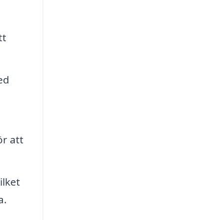
tt
ed
r att
ilket
a.