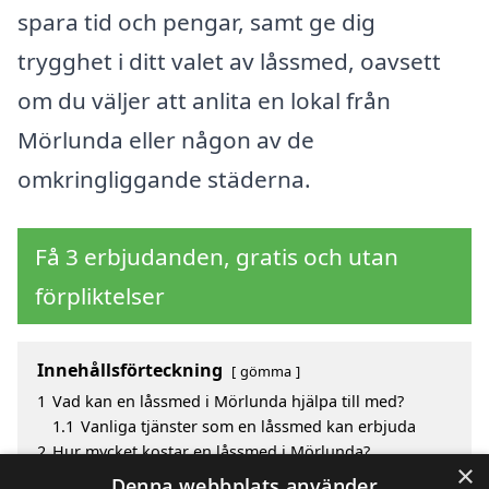
spara tid och pengar, samt ge dig
trygghet i ditt valet av låssmed, oavsett
om du väljer att anlita en lokal från
Mörlunda eller någon av de
omkringliggande städerna.
Få 3 erbjudanden, gratis och utan
förpliktelser
Innehållsförteckning
gömma
1
Vad kan en låssmed i Mörlunda hjälpa till med?
1.1
Vanliga tjänster som en låssmed kan erbjuda
2
Hur mycket kostar en låssmed i Mörlunda?
×
3
Fördelar med att välja låssmed i Mörlunda
Denna webbplats använder