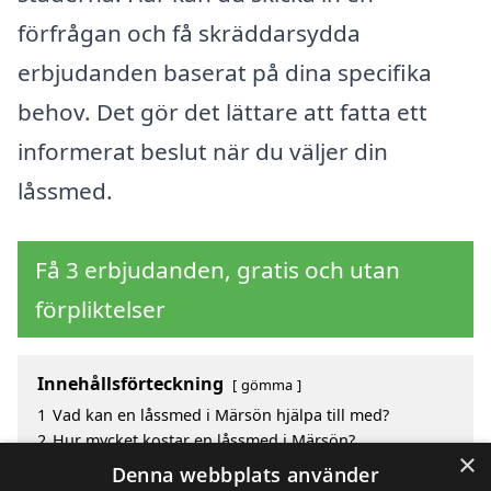
förfrågan och få skräddarsydda
erbjudanden baserat på dina specifika
behov. Det gör det lättare att fatta ett
informerat beslut när du väljer din
låssmed.
Få 3 erbjudanden, gratis och utan
förpliktelser
Innehållsförteckning
gömma
1
Vad kan en låssmed i Märsön hjälpa till med?
2
Hur mycket kostar en låssmed i Märsön?
×
3
Fördelar med att välja låssmed i Märsön
Denna webbplats använder
4
Sök efter en skicklig låssmed i de omgivande