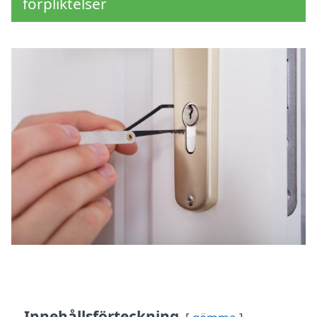
förpliktelser
Innehållsförteckning