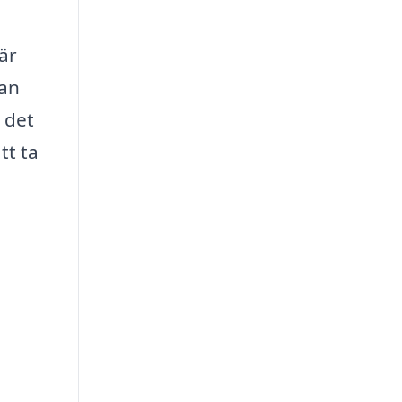
är
kan
å det
tt ta