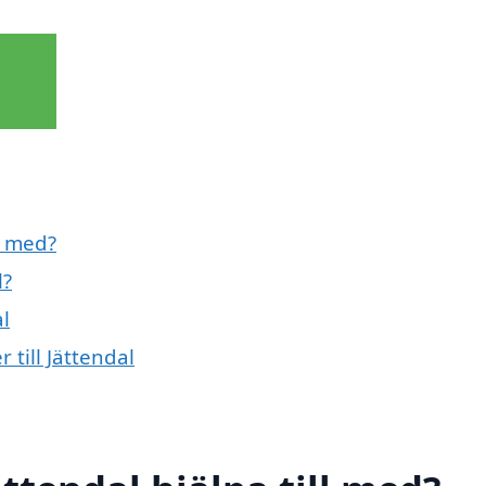
l med?
l?
al
 till Jättendal