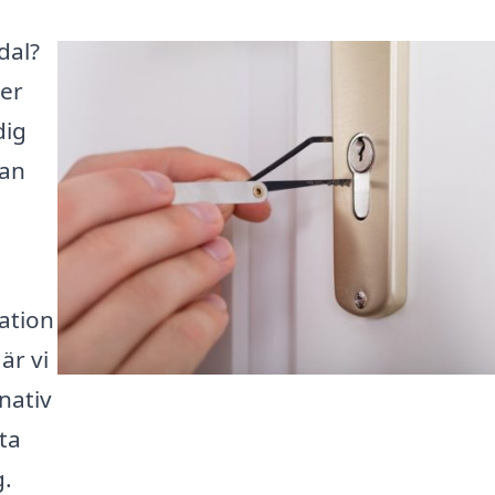
dal?
ler
dig
kan
ation
är vi
rnativ
ta
g.