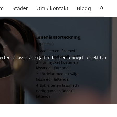
m
Städer
Om / kontakt
Blogg
Innehållsförteckning
gömma
1
Vad kan en låssmed i
Jättendal hjälpa till med?
rter på låsservice i Jättendal med omnejd – direkt här.
2
Hur mycket kostar en
låssmed i Jättendal?
3
Fördelar med att välja
låssmed i Jättendal
4
Sök efter en låssmed i
närliggande städer till
Jättendal