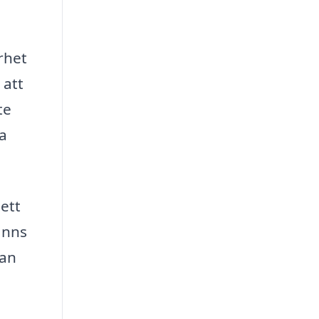
rhet
 att
te
a
ett
inns
kan