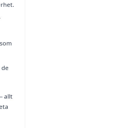
erhet.
r
s som
 de
 allt
veta
å