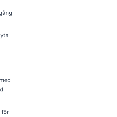
lgång
byta
ssmed
ed
 för