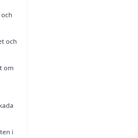
a och
et och
kt om
skada
ten i