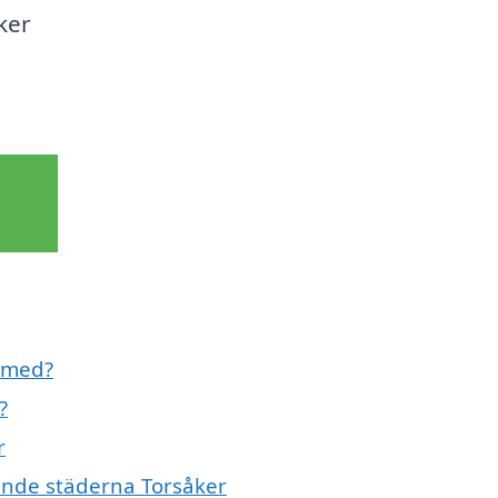
ker
l med?
?
r
vande städerna Torsåker