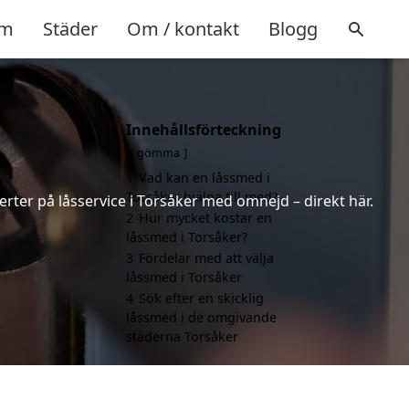
m
Städer
Om / kontakt
Blogg
Innehållsförteckning
gömma
1
Vad kan en låssmed i
Torsåker hjälpa till med?
erter på låsservice i Torsåker med omnejd – direkt här.
2
Hur mycket kostar en
låssmed i Torsåker?
3
Fördelar med att välja
låssmed i Torsåker
4
Sök efter en skicklig
låssmed i de omgivande
städerna Torsåker