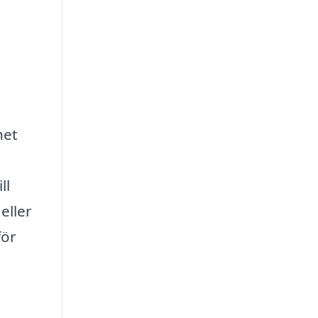
het
ll
eller
för