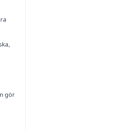
era
ska,
m gör