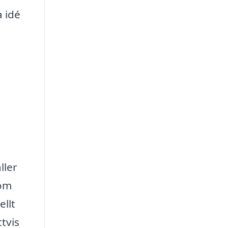
a idé
ller
som
llt
tvis