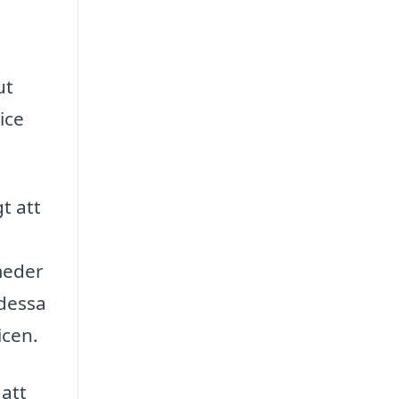
ut
ice
t att
meder
 dessa
icen.
 att