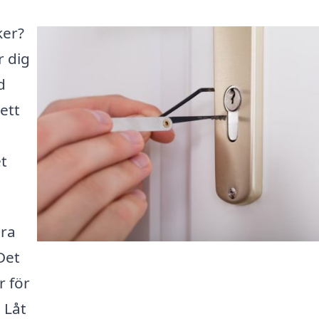
ker?
r dig
d
ett
et
ära
Det
r för
 Låt