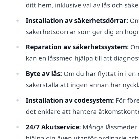
ditt hem, inklusive val av lås och sä
Installation av säkerhetsdörrar:
Om 
säkerhetsdörrar som ger dig en högr
Reparation av säkerhetssystem:
Om 
kan en låssmed hjälpa till att diagno
Byte av lås:
Om du har flyttat in i en 
säkerställa att ingen annan har nycklar
Installation av codesystem:
För för
det enklare att hantera åtkomstkontr
24/7 Akutservice:
Många låssmeder er
hjälpa dig även utanför ordinarie arb