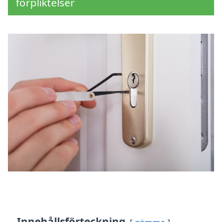
förpliktelser
Innehållsförteckning