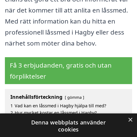
när det kommer till att anlita en låssmed.
Med rätt information kan du hitta en
professionell låssmed i Hagby eller dess
närhet som möter dina behov.
Få 3 erbjudanden, gratis och utan
förpliktelser
Innehållsförteckning
gömma
1
Vad kan en låssmed i Hagby hjälpa till med?
2
Hur mycket kostar en låssmed i Hagby?
×
3
Fördelar med att välja låssmed i Hagby
Denna webbplats använder
4
Sök efter en skicklig låssmed i de omgivande
cookies
städerna Hagby