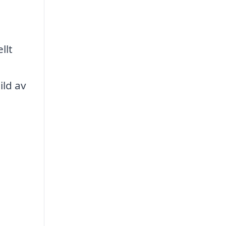
llt
ild av