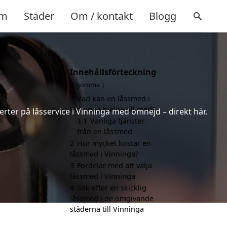
m
Städer
Om / kontakt
Blogg
Innehållsförteckning
gömma
1
Vad kan en låssmed i
Vinninga hjälpa till med?
erter på låsservice i Vinninga med omnejd – direkt här.
1.1
Vanliga tjänster
från en låssmed
2
Hur mycket kostar en
låssmed i Vinninga?
3
Fördelar med att välja
låssmed i Vinninga
4
Sök efter en skicklig
låssmed i de omgivande
städerna till Vinninga