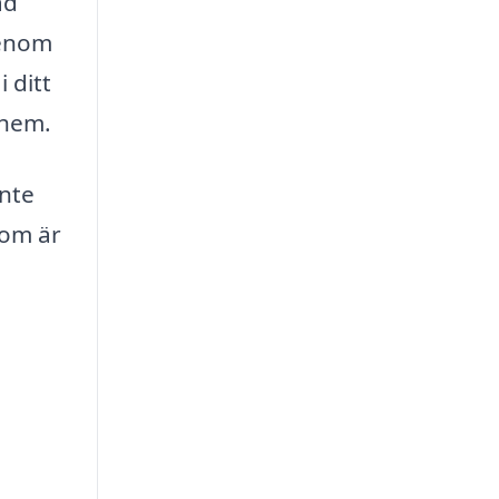
ad
Genom
 ditt
 hem.
inte
som är