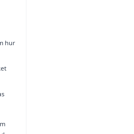
m hur
ket
as
om