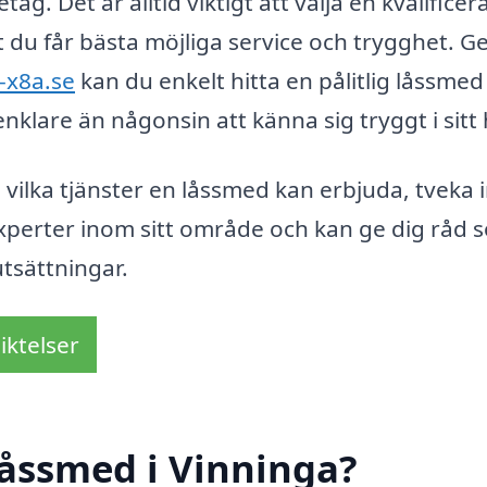
tag. Det är alltid viktigt att välja en kvalificer
att du får bästa möjliga service och trygghet. 
-x8a.se
kan du enkelt hitta en pålitlig låssmed i
nklare än någonsin att känna sig tryggt i sitt
 vilka tjänster en låssmed kan erbjuda, tveka 
xperter inom sitt område och kan ge dig råd 
tsättningar.
iktelser
låssmed i Vinninga?