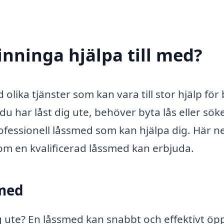
inninga hjälpa till med?
lika tjänster som kan vara till stor hjälp för
u har låst dig ute, behöver byta lås eller sök
rofessionell låssmed som kan hjälpa dig. Här 
om en kvalificerad låssmed kan erbjuda.
smed
g ute? En låssmed kan snabbt och effektivt öp