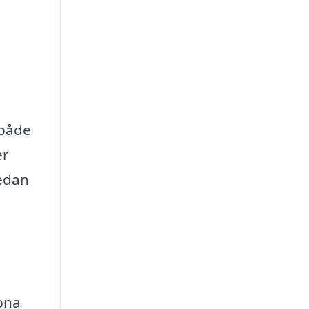
 både
er
nedan
pna