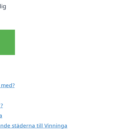
dig
l med?
a?
a
ande städerna till Vinninga