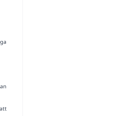
iga
kan
att