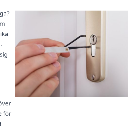
nga?
rm
lika
.
sig
över
e för
d