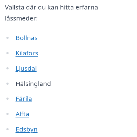
Vallsta där du kan hitta erfarna
låssmeder:
Bollnäs
Kilafors
Ljusdal
Hälsingland
Färila
Alfta
Edsbyn