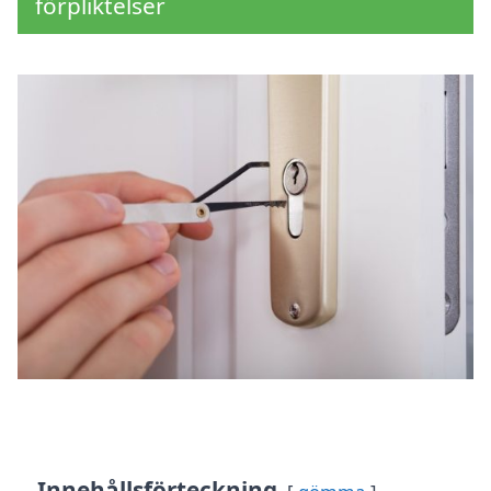
förpliktelser
Innehållsförteckning