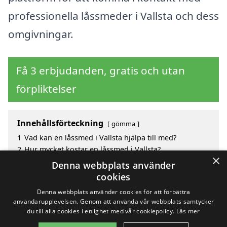
professionella låssmeder i Vallsta och dess
omgivningar.
Få 3 erbjudanden, gratis och utan
förpliktelser
Innehållsförteckning
gömma
1
Vad kan en låssmed i Vallsta hjälpa till med?
2
Hur mycket kostar en låssmed i Vallsta?
×
3
Fördelar med att välja låssmed i Vallsta
Denna webbplats använder
4
Sök efter en låssmed i de omgivande städerna till
cookies
Vallsta
Denna webbplats använder cookies för att förbättra
användarupplevelsen. Genom att använda vår webbplats samtycker
du till alla cookies i enlighet med vår cookiepolicy.
Läs mer