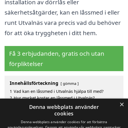
installation av dörrlås eller
säkerhetsåtgärder, kan en låssmed i eller
runt Utvalnäs vara precis vad du behöver
för att öka tryggheten i ditt hem.
Få 3 erbjudanden, gratis och utan
förpliktelser
Innehållsförteckning
gömma
1
Vad kan en låssmed i Utvalnäs hjälpa till med?
2
Hur mycket kostar en låssmed i Utvalnäs?
×
3
Fördelar med att välja låssmed i Utvalnäs
Denna webbplats använder
4
Sök efter en skicklig låssmed i de omgivande
cookies
städerna Utvalnäs
Denna webbplats använder cookies för att förbättra
användarupplevelsen. Genom att använda vår webbplats samtycker