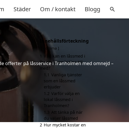
m
Städer
Om / kontakt
Blogg
Innehållsförteckning
gömma
1
Vad kan en låssmed i
Tranholmen hjälpa till
de offerter på låsservice i Tranholmen med omnejd –
med?
1.1
Vanliga tjänster
som en låssmed
erbjuder
1.2
Varför välja en
lokal låssmed i
Tranholmen?
1.3
Att tänka på när
du väljer låssmed
2
Hur mycket kostar en