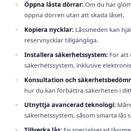
Öppna låsta dörrar:
Om du har glömt 
öppna dörren utan att skada låset.
Kopiera nycklar:
Låssmeden kan hjälp
reservnycklar tillgängliga.
Installera säkerhetssystem:
För att 
säkerhetssystem, inklusive elektroni
Konsultation och säkerhetsbedömn
hur du kan förbättra säkerheten i dit
Utnyttja avancerad teknologi:
Mång
säkerhetssystem, såsom smarta lås s
Tillverka lås:
En specialiserad låssme