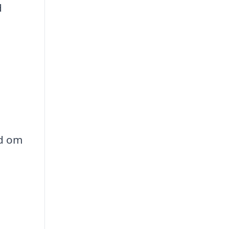
d
åd om