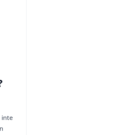
?
 inte
en