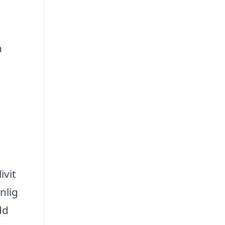
n
ivit
nlig
dd