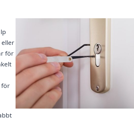
lp
 eller
är för
nkelt
 för
abbt