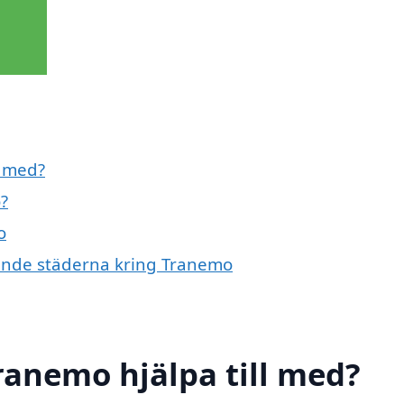
l med?
?
o
vande städerna kring Tranemo
ranemo hjälpa till med?