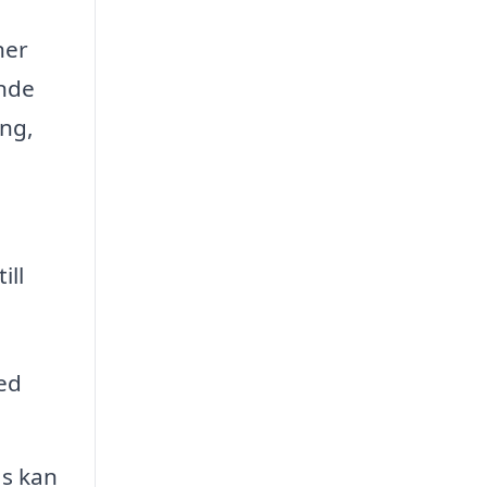
ner
ande
ing,
ill
med
ås kan