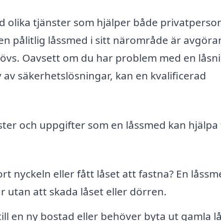
 olika tjänster som hjälper både privatperso
a en pålitlig låssmed i sitt närområde är avgör
ehövs. Oavsett om du har problem med en låsn
v av säkerhetslösningar, kan en kvalificerad
nster och uppgifter som en låssmed kan hjälpa t
t nyckeln eller fått låset att fastna? En låss
 utan att skada låset eller dörren.
ill en ny bostad eller behöver byta ut gamla l