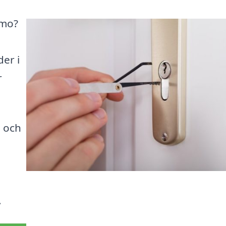
emo?
der i
r
, och
.