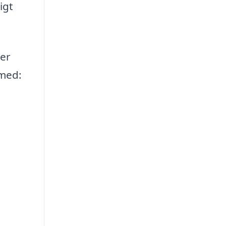
igt
ner
 med: