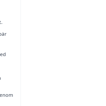
t.
bär
med
n
 genom