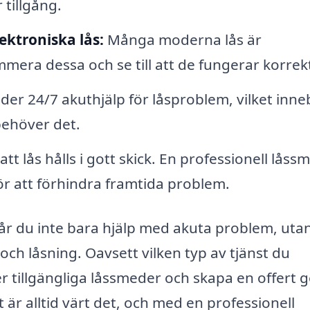
tillgång.
ktroniska lås:
Många moderna lås är
era dessa och se till att de fungerar korrek
r 24/7 akuthjälp för låsproblem, vilket inne
 behöver det.
att lås hålls i gott skick. En professionell låss
r att förhindra framtida problem.
år du inte bara hjälp med akuta problem, uta
 och låsning. Oavsett vilken typ av tjänst du
er tillgängliga låssmeder och skapa en offert
t är alltid värt det, och med en professionell