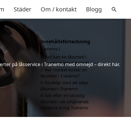
m
Städer
Om / kontakt
Blogg
Innehållsförteckning
gömma
1
Vad kan en låssmed i
Tranemo hjälpa till med?
erter på låsservice i Tranemo med omnejd – direkt här.
2
Hur mycket kostar en
låssmed i Tranemo?
3
Fördelar med att välja
låssmed i Tranemo
4
Sök efter en skicklig
låssmed i de omgivande
städerna kring Tranemo