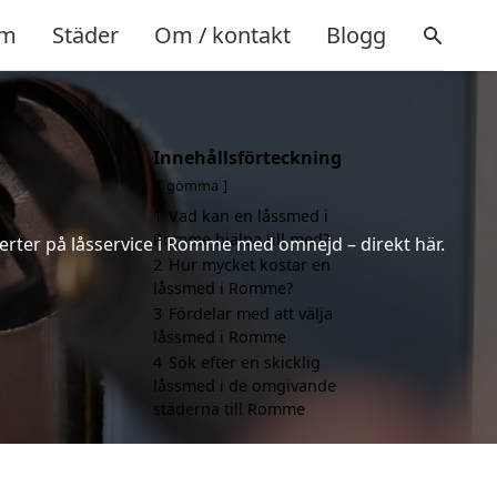
m
Städer
Om / kontakt
Blogg
Innehållsförteckning
gömma
1
Vad kan en låssmed i
Romme hjälpa till med?
erter på låsservice i Romme med omnejd – direkt här.
2
Hur mycket kostar en
låssmed i Romme?
3
Fördelar med att välja
låssmed i Romme
4
Sök efter en skicklig
låssmed i de omgivande
städerna till Romme