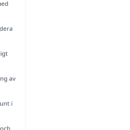
med
ndera
igt
ing av
unt i
 och