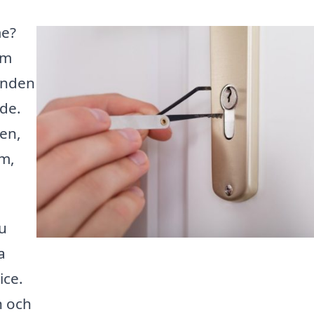
me?
rm
danden
åde.
en,
em,
u
a
ice.
n och