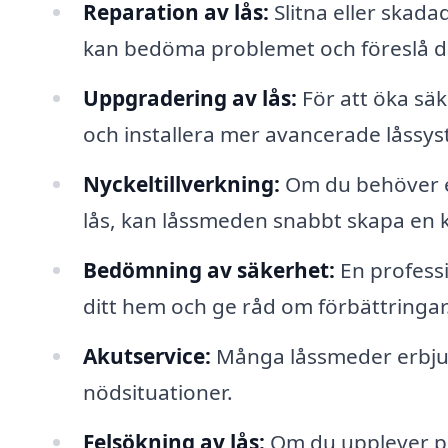
Reparation av lås:
Slitna eller skada
kan bedöma problemet och föreslå d
Uppgradering av lås:
För att öka sä
och installera mer avancerade låssyst
Nyckeltillverkning:
Om du behöver en 
lås, kan låssmeden snabbt skapa en 
Bedömning av säkerhet:
En profess
ditt hem och ge råd om förbättringar
Akutservice:
Många låssmeder erbjude
nödsituationer.
Felsökning av lås:
Om du upplever pr