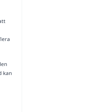
att
flera
den
d kan