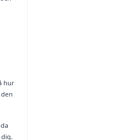
å hur
å den
nda
 dig.