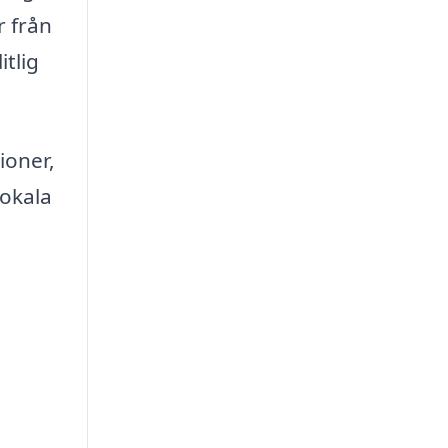
r från
itlig
ioner,
lokala