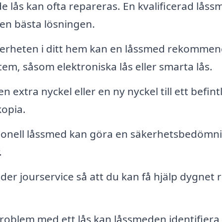
de lås kan ofta repareras. En kvalificerad låss
en bästa lösningen.
kerheten i ditt hem kan en låssmed rekomme
em, såsom elektroniska lås eller smarta lås.
extra nyckel eller en ny nyckel till ett befintl
kopia.
ionell låssmed kan göra en säkerhetsbedömn
.
r jourservice så att du kan få hjälp dygnet r
oblem med ett lås kan låssmeden identifiera