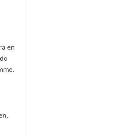
ra en
edo
omme.
en,