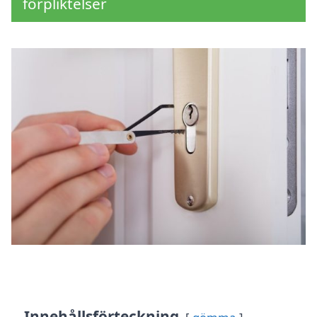
förpliktelser
Innehållsförteckning