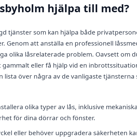
sbyholm hjälpa till med?
d tjänster som kan hjälpa både privatperson
er. Genom att anställa en professionell låssme
ånga olika låsrelaterade problem. Oavsett om d
t gammalt eller få hjälp vid en inbrottssituatio
 en lista över några av de vanligaste tjänstern
tallera olika typer av lås, inklusive mekanisk
erhet för dina dörrar och fönster.
yckel eller behöver uppgradera säkerheten ka