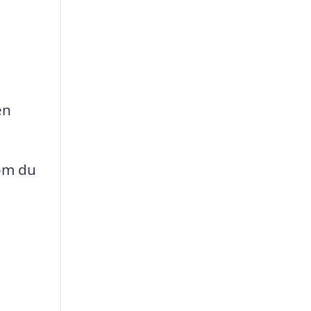
en
 om du