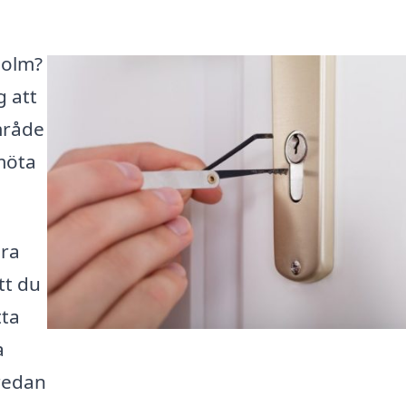
holm?
g att
område
möta
ära
tt du
tta
a
redan