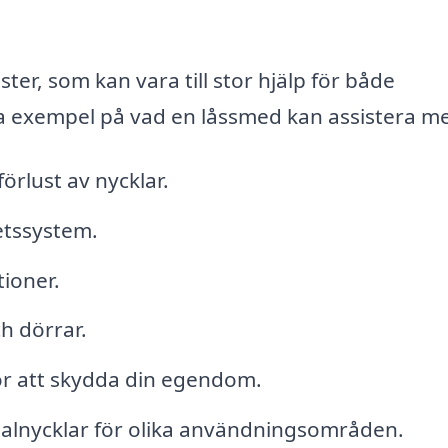
er, som kan vara till stor hjälp för både
a exempel på vad en låssmed kan assistera m
örlust av nycklar.
etssystem.
tioner.
h dörrar.
ör att skydda din egendom.
ecialnycklar för olika användningsområden.