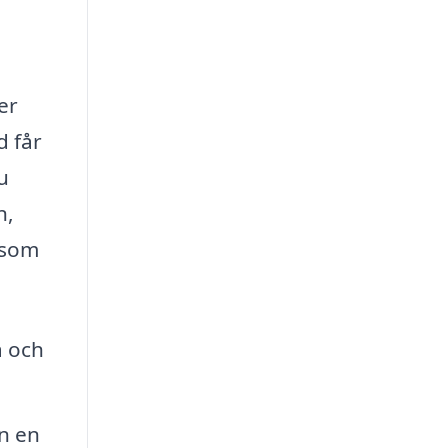
er
d får
u
n,
a som
a och
n en