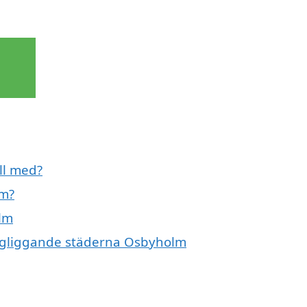
ll med?
lm?
olm
ringliggande städerna Osbyholm