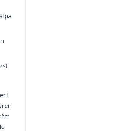
älpa
en
est
t i
faren
rätt
du