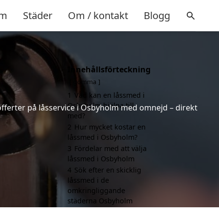
m
Städer
Om / kontakt
Blogg
Innehållsförteckning
gömma
1
Vad kan en låssmed i
Osbyholm hjälpa till
offerter på låsservice i Osbyholm med omnejd – direkt
med?
2
Hur mycket kostar en
låssmed i Osbyholm?
3
Fördelar med att välja
låssmed i Osbyholm
4
Sök efter en skicklig
låssmed i de
omkringliggande
städerna Osbyholm