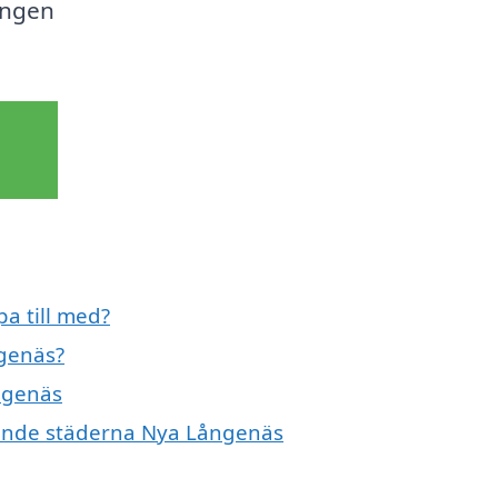
ningen
a till med?
ngenäs?
ngenäs
ivande städerna Nya Långenäs