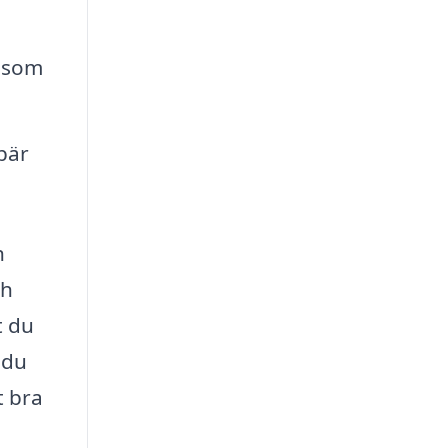
r som
bär
h
ch
t du
 du
t bra