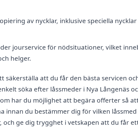
piering av nycklar, inklusive speciella nyckla
r jourservice för nödsituationer, vilket inne
och helger.
tt säkerställa att du får den bästa servicen oc
enkelt söka efter låssmeder i Nya Långenäs o
tom har du möjlighet att begära offerter så at
rna innan du bestämmer dig för vilken låssmed
r, och ge dig trygghet i vetskapen att du får et