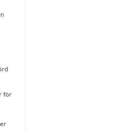
en
örd
 för
ner