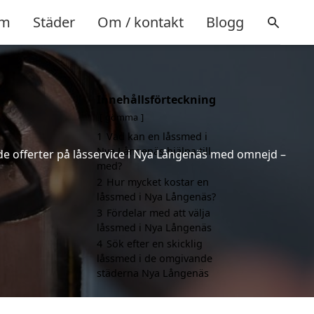
m
Städer
Om / kontakt
Blogg
Innehållsförteckning
gömma
1
Vad kan en låssmed i
Nya Långenäs hjälpa till
de offerter på låsservice i Nya Långenäs med omnejd –
med?
2
Hur mycket kostar en
låssmed i Nya Långenäs?
3
Fördelar med att välja
låssmed i Nya Långenäs
4
Sök efter en skicklig
låssmed i de omgivande
städerna Nya Långenäs