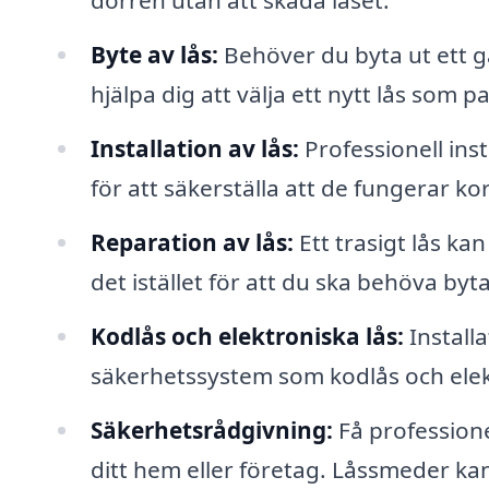
dörren utan att skada låset.
Byte av lås:
Behöver du byta ut ett g
hjälpa dig att välja ett nytt lås som 
Installation av lås:
Professionell inst
för att säkerställa att de fungerar ko
Reparation av lås:
Ett trasigt lås ka
det istället för att du ska behöva byta
Kodlås och elektroniska lås:
Install
säkerhetssystem som kodlås och elektr
Säkerhetsrådgivning:
Få professione
ditt hem eller företag. Låssmeder k