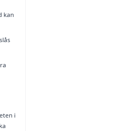
d kan
slås
era
eten i
ka