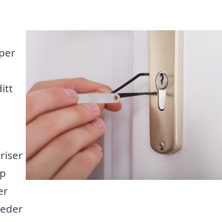
lper
itt
riser
lp
er
meder