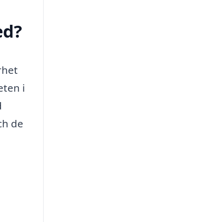
ed?
rhet
eten i
d
ch de