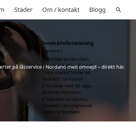
m
Städer
Om / kontakt
Blogg
Innehållsförteckning
gömma
1
Vad kan en låssmed i
Nordanö hjälpa till med?
erter på låsservice i Nordanö med omnejd – direkt här.
2
Hur mycket kostar en
låssmed i Nordanö?
3
Fördelar med att välja
låssmed i Nordanö
4
Sök efter en skicklig
låssmed i de omgivande
städerna Nordanö