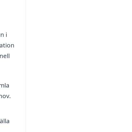
n i
lation
nell
amla
hov.
älla