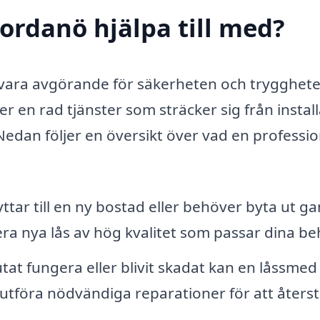
ordanö hjälpa till med?
n vara avgörande för säkerheten och trygghete
r en rad tjänster som sträcker sig från instal
 Nedan följer en översikt över vad en professio
ttar till en ny bostad eller behöver byta ut g
era nya lås av hög kvalitet som passar dina be
utat fungera eller blivit skadat kan en låssmed
tföra nödvändiga reparationer för att återst