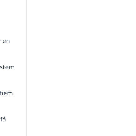
r en
ystem
t hem
få