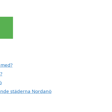
l med?
?
ö
ivande städerna Nordanö