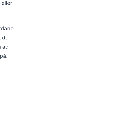
eller
ordanö
t du
erad
 på.