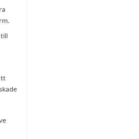
ra
rm.
ill
tt
nskade
ive