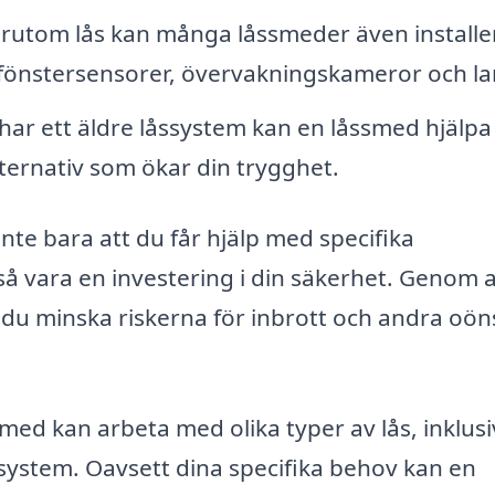
rutom lås kan många låssmeder även installe
fönstersensorer, övervakningskameror och la
ar ett äldre låssystem kan en låssmed hjälpa t
lternativ som ökar din trygghet.
nte bara att du får hjälp med specifika
å vara en investering i din säkerhet. Genom a
n du minska riskerna för inbrott och andra oö
ssmed kan arbeta med olika typer av lås, inklus
ssystem. Oavsett dina specifika behov kan en