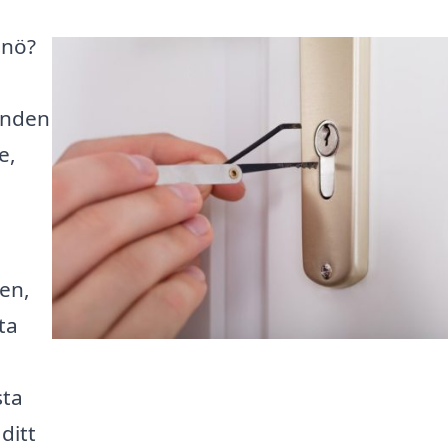
anö?
anden
e,
en,
ta
sta
ditt