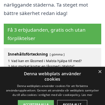
närliggande städerna. Ta steget mot
bättre säkerhet redan idag!
Få 3 erbjudanden, gratis och utan
förpliktelser
Innehållsförteckning
gömma
1
Vad kan en låssmed i Malsta hjälpa till med?
2
Hur mycket kostar en låssmed i Malsta?
×
3
Fördelar med att välja låssmed i Malsta
Denna webbplats använder
4
Sök efter en skicklig låssmed i de omgivande
cookies
städerna Malsta
Denna webbplats använder cookies för att förbättra
användarupplevelsen. Genom att använda vår webbplats samtycker
du till alla cookies i enlighet med vår cookiepolicy.
Läs mer
Copyright 2026 - Pilanto Aps
ACCEPTERA ALLA
AVVISA ALLT