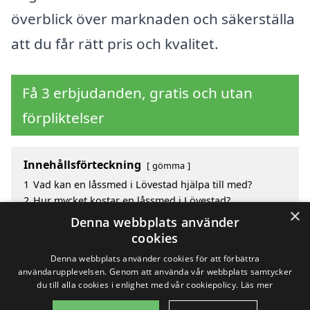
överblick över marknaden och säkerställa
att du får rätt pris och kvalitet.
Få 3 erbjudanden, gratis och utan
förpliktelser
Innehållsförteckning
gömma
1
Vad kan en låssmed i Lövestad hjälpa till med?
2
Hur mycket kostar en låssmed i Lövestad?
×
3
Fördelar med att välja låssmed i Lövestad
Denna webbplats använder
4
Sök efter en skicklig låssmed i de omgivande
cookies
städerna Lövestad
Denna webbplats använder cookies för att förbättra
användarupplevelsen. Genom att använda vår webbplats samtycker
du till alla cookies i enlighet med vår cookiepolicy.
Läs mer