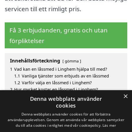
servicen till ett rimligt pris.
Få 3 erbjudanden, gratis och utan
förpliktelser
Innehållsförteckning
gömma
1
Vad kan en låssmed i Linghem hjälpa till med?
1.1
Vanliga tjänster som erbjuds av en låssmed
1.2
Varför välja en låssmed i Linghem?
2
Hur mycket kostar en låssmed i Linghem?
×
3
Fördelar med att välja låssmed i Linghem
Denna webbplats använder
4
Sök efter en skicklig låssmed i de omgivande
cookies
städerna Linghem
Denna webbplats använder cookies för att förbättra
användarupplevelsen. Genom att använda vår webbplats samtycker
du till alla cookies i enlighet med vår cookiepolicy.
Läs mer