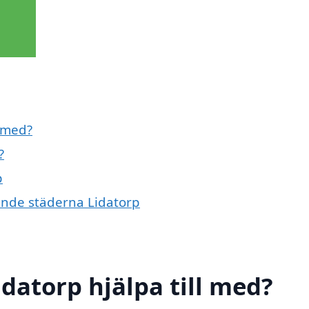
l med?
?
p
vande städerna Lidatorp
datorp hjälpa till med?