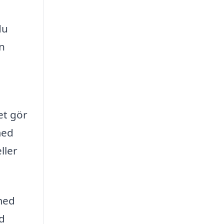
du
en
et gör
med
ller
 med
id