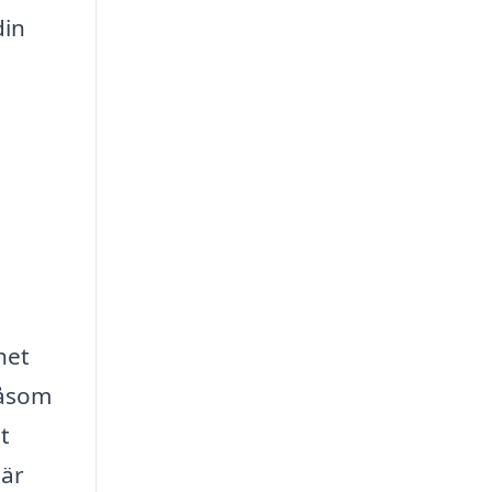
din
het
såsom
t
 är