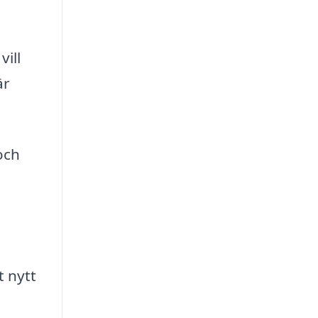
vill
är
och
t nytt