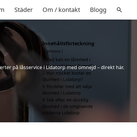
m
Städer
Om / kontakt
Blogg
Innehållsförteckning
gömma
1
Vad kan en låssmed i
Lidatorp hjälpa till med?
erter på låsservice i Lidatorp med omnejd – direkt här.
2
Hur mycket kostar en
låssmed i Lidatorp?
3
Fördelar med att välja
låssmed i Lidatorp
4
Sök efter en skicklig
låssmed i de omgivande
städerna Lidatorp