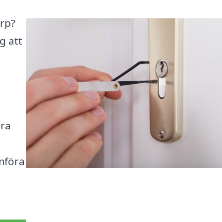
orp?
ig att
ära
ämföra