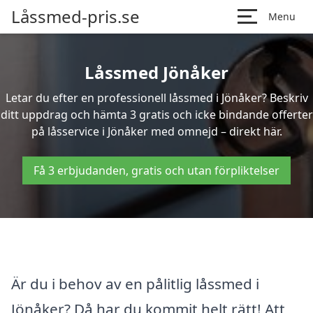
Låssmed-pris.se
Menu
Låssmed Jönåker
Letar du efter en professionell låssmed i Jönåker? Beskriv
ditt uppdrag och hämta 3 gratis och icke bindande offerter
på låsservice i Jönåker med omnejd – direkt här.
Få 3 erbjudanden, gratis och utan förpliktelser
Är du i behov av en pålitlig låssmed i
Jönåker? Då har du kommit helt rätt! Att