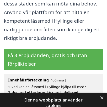
dessa städer som kan möta dina behov.
Använd vår plattform för att hitta en
kompetent låssmed i Hyllinge eller
närliggande områden som kan ge dig ett
riktigt bra erbjudande.
Få 3 erbjudanden, gratis och utan
förpliktelser
Innehållsförteckning
gömma
1
Vad kan en låssmed i Hyllinge hjälpa till med?
2
Hur mycket kostar en låssmed i Hyllinge?
×
3
Fördelar med att välja låssmed i Hyllinge
Denna webbplats använder
4
Sök efter en skicklig låssmed i de omgivande
cookies