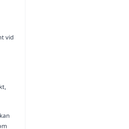
t vid
kt,
 kan
 om