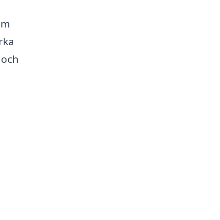
som
rka
 och