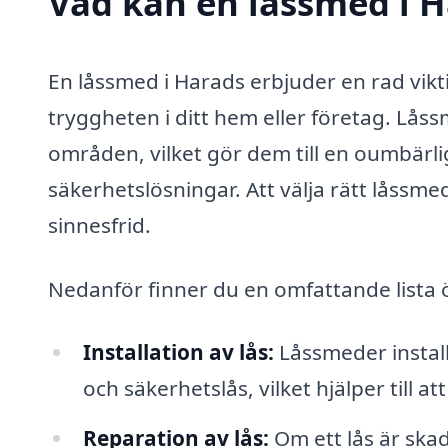
Vad kan en låssmed i H
En låssmed i Harads erbjuder en rad vik
tryggheten i ditt hem eller företag. Lå
områden, vilket gör dem till en oumbärli
säkerhetslösningar. Att välja rätt låssme
sinnesfrid.
Nedanför finner du en omfattande lista ö
Installation av lås:
Låssmeder installe
och säkerhetslås, vilket hjälper till a
Reparation av lås:
Om ett lås är skad