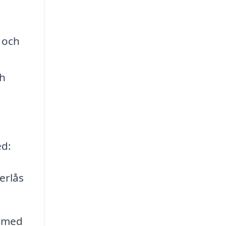
 och
ch
ed:
erlås
ssmed