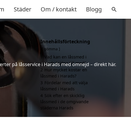
m
Städer
Om / kontakt
Blogg
Innehållsförteckning
gömma
1
Vad kan en låssmed i
Harads hjälpa till med?
erter på låsservice i Harads med omnejd – direkt här.
2
Hur mycket kostar en
låssmed i Harads?
3
Fördelar med att välja
låssmed i Harads
4
Sök efter en skicklig
låssmed i de omgivande
städerna Harads