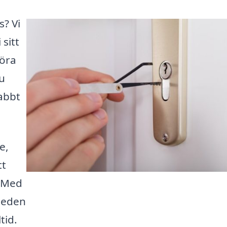
s? Vi
 sitt
göra
u
abbt
e,
tt
. Med
smeden
tid.