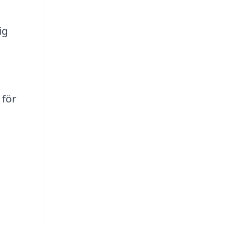
ig
 för