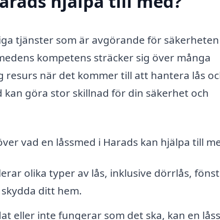
arads hjälpa till med?
tiga tjänster som är avgörande för säkerheten
ssmedens kompetens sträcker sig över många
g resurs när det kommer till att hantera lås o
d kan göra stor skillnad för din säkerhet och
ver vad en låssmed i Harads kan hjälpa till m
rar olika typer av lås, inklusive dörrlås, fönst
tt skydda ditt hem.
at eller inte fungerar som det ska, kan en lå