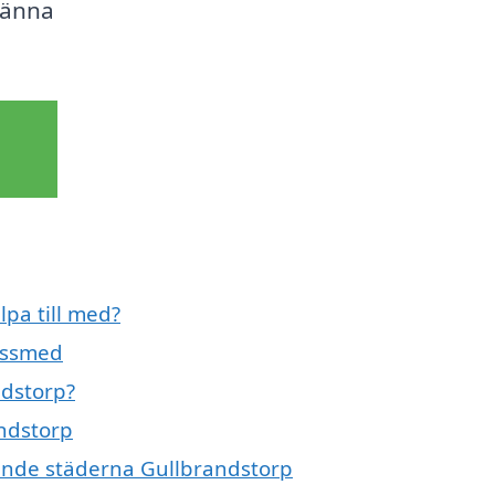
känna
pa till med?
låssmed
ndstorp?
andstorp
vande städerna Gullbrandstorp