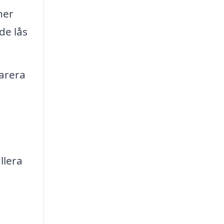
ner
de lås
parera
llera