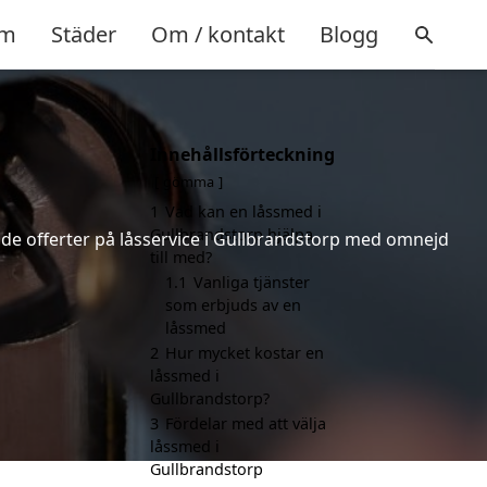
m
Städer
Om / kontakt
Blogg
Innehållsförteckning
gömma
1
Vad kan en låssmed i
Gullbrandstorp hjälpa
nde offerter på låsservice i Gullbrandstorp med omnejd
till med?
1.1
Vanliga tjänster
som erbjuds av en
låssmed
2
Hur mycket kostar en
låssmed i
Gullbrandstorp?
3
Fördelar med att välja
låssmed i
Gullbrandstorp