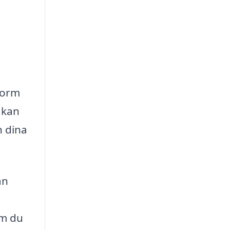
tform
 kan
n dina
ån
om du