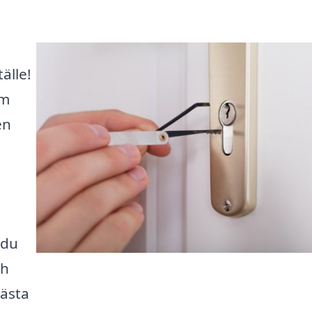
älle!
rm
en
 du
ch
bästa