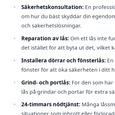
Säkerhetskonsultation:
En professi
om hur du bäst skyddar din egendom
och säkerhetslösningar.
Reparation av lås:
Om ett lås inte f
det istället för att byta ut det, vilket
Installera dörrar och fönsterlås:
En 
fönster för att öka säkerheten i ditt 
Grind- och portlås:
För den som har e
lås på grindar och portar för extra s
24-timmars nödtjänst:
Många låssmed
situationer som inbrott eller förlorad