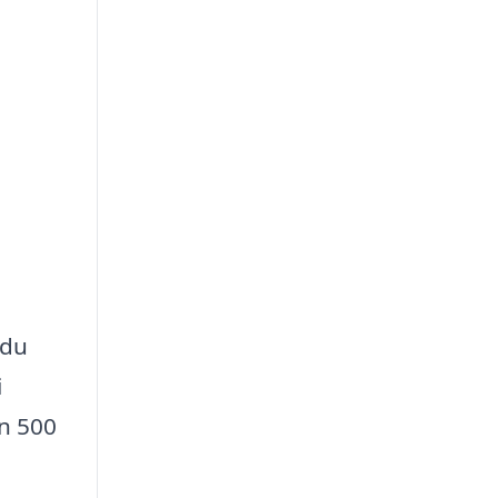
 du
i
an 500