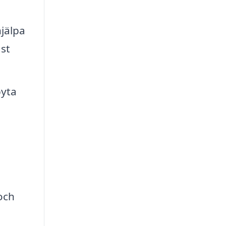
hjälpa
ast
byta
och