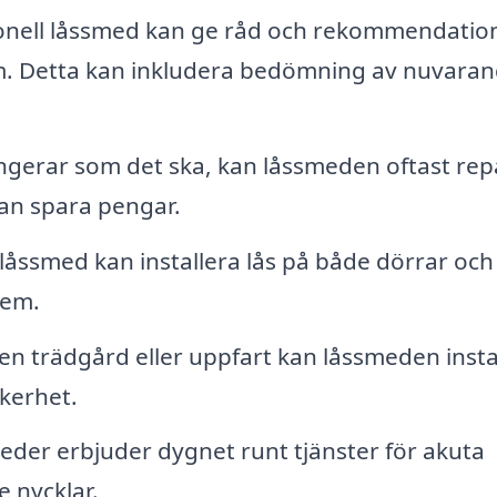
onell låssmed kan ge råd och rekommendatio
. Detta kan inkludera bedömning av nuvaran
ungerar som det ska, kan låssmeden oftast re
 kan spara pengar.
låssmed kan installera lås på både dörrar och
hem.
n trädgård eller uppfart kan låssmeden insta
äkerhet.
er erbjuder dygnet runt tjänster för akuta
e nycklar.