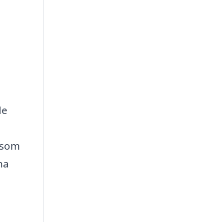
de
r som
na