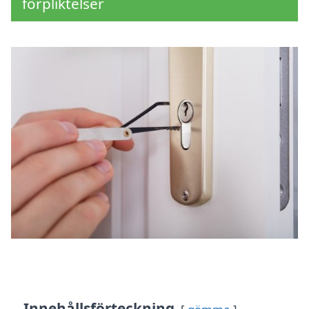
förpliktelser
Innehållsförteckning