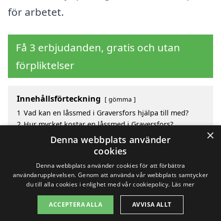
för arbetet.
Få 3 erbjudanden, gratis och utan
förpliktelser
Innehållsförteckning
gömma
1
Vad kan en låssmed i Graversfors hjälpa till med?
2
Hur mycket kostar en låssmed i Graversfors?
×
3
Fördelar med att välja låssmed i Graversfors
Denna webbplats använder
4
Sök efter en skicklig låssmed i de omgivande
cookies
städerna Graversfors
Denna webbplats använder cookies för att förbättra
användarupplevelsen. Genom att använda vår webbplats samtycker
du till alla cookies i enlighet med vår cookiepolicy.
Läs mer
Copyright 2026 - Pilanto Aps
ACCEPTERA ALLA
AVVISA ALLT
Hem
Om / kontakt
Blogg
Webbplatskarta
Villkor