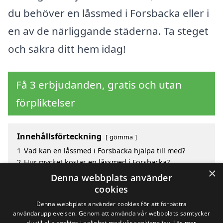
du behöver en låssmed i Forsbacka eller i
en av de närliggande städerna. Ta steget
och säkra ditt hem idag!
Få 3 erbjudanden, gratis och utan
förpliktelser
Innehållsförteckning
gömma
1
Vad kan en låssmed i Forsbacka hjälpa till med?
2
Hur mycket kostar en låssmed i Forsbacka?
×
3
Fördelar med att välja låssmed i Forsbacka
Denna webbplats använder
4
Sök efter en skicklig låssmed i de omgivande
cookies
städerna Forsbacka
Denna webbplats använder cookies för att förbättra
användarupplevelsen. Genom att använda vår webbplats samtycker
du till alla cookies i enlighet med vår cookiepolicy.
Läs mer