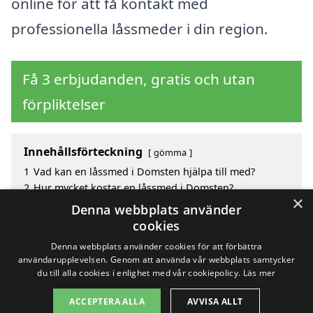
online för att få kontakt med
professionella låssmeder i din region.
Få 3 erbjudanden, gratis och utan
förpliktelser
Innehållsförteckning
gömma
1
Vad kan en låssmed i Domsten hjälpa till med?
2
Hur mycket kostar en låssmed i Domsten?
×
3
Fördelar med att välja låssmed i Domsten
Denna webbplats använder
4
Sök efter en skicklig låssmed i de omgivande
cookies
städerna Domsten
Denna webbplats använder cookies för att förbättra
användarupplevelsen. Genom att använda vår webbplats samtycker
du till alla cookies i enlighet med vår cookiepolicy.
Läs mer
Copyright 2026 - Pilanto Aps
ACCEPTERA ALLA
AVVISA ALLT