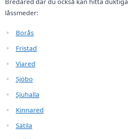
Bredared där du också kan hitta duktiga
låssmeder:
Borås
Fristad
Viared
Sjöbo
Sjuhalla
Kinnared
Sätila