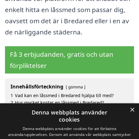
enkelt hitta en låssmed som passar dig,
oavsett om det är i Bredared eller i en av
de närliggande städerna.
Få 3 erbjudanden, gratis och utan
förpliktelser
Innehållsförteckning
gömma
1
Vad kan en låssmed i Bredared hjälpa till med?
2
Hur mycket kostar en låssmed i Bredared?
×
3
Fördelar med att välja låssmed i Bredared
Denna webbplats använder
4
Sök efter en skicklig låssmed i de omgivande
cookies
städerna Bredared
Denna webbplats använder cookies för att förbättra
användarupplevelsen. Genom att använda vår webbplats samtycker