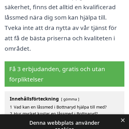
säkerhet, finns det alltid en kvalificerad
låssmed nära dig som kan hjälpa till.
Tveka inte att dra nytta av vår tjänst för
att få de bästa priserna och kvaliteten i
området.
Få 3 erbjudanden, gratis och utan
förpliktelser
Innehållsförteckning
gömma
1
Vad kan en låssmed i Bottnaryd hjälpa till med?
2
Hur mycket kostar en låssmed i Bottnaryd?
×
3
Fördelar med att välja låssmed i Bottnaryd
Denna webbplats använder
4
Sök efter en skicklig låssmed i de omgivande