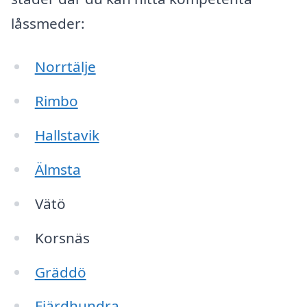
låssmeder:
Norrtälje
Rimbo
Hallstavik
Älmsta
Vätö
Korsnäs
Gräddö
Fjärdhundra