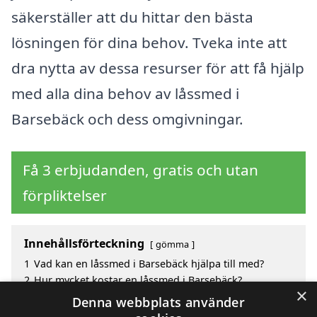
säkerställer att du hittar den bästa
lösningen för dina behov. Tveka inte att
dra nytta av dessa resurser för att få hjälp
med alla dina behov av låssmed i
Barsebäck och dess omgivningar.
Få 3 erbjudanden, gratis och utan
förpliktelser
Innehållsförteckning
gömma
1
Vad kan en låssmed i Barsebäck hjälpa till med?
2
Hur mycket kostar en låssmed i Barsebäck?
×
3
Fördelar med att välja låssmed i Barsebäck
Denna webbplats använder
4
Sök efter en skicklig låssmed i de omgivande