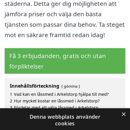
städerna. Detta ger dig möjligheten att
jämföra priser och välja den bästa
tjänsten som passar dina behov. Ta steget
mot en säkrare framtid redan idag!
Få 3 erbjudanden, gratis och utan
förpliktelser
Innehållsförteckning
gömma
1
Vad kan en låssmed i Arkelstorp hjälpa till med?
2
Hur mycket kostar en låssmed i Arkelstorp?
3
Fördelar med att välja låssmed i Arkelstorp
×
3.1
Vad kan en låssmed hjälpa dig med?
Denna webbplats använder
4
Sök efter en skicklig låssmed i de omgivande
cookies
städerna Arkelstorp