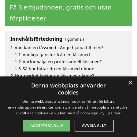
Få 3 erbjudanden, gratis och utan
förpliktelser
Innehållsförteckning
gömma
1
Vad kan en låssmed i Änge hjälpa till med?
1.1
Vanliga tjänster från en låssmed
1.2
Varför välja en professionell låssmed?
1.3
Så här hittar du en låssmed i Änge
2
Hur mycket kostar en låssmed i Änge?
×
3
Fördelar med att välja låssmed i Änge
Denna webbplats använder
4
Sök efter en skicklig låssmed i de omgivande
cookies
städerna Änge
Denna webbplats använder cookies för att förbättra
användarupplevelsen. Genom att använda vår webbplats samtycker
du till alla cookies i enlighet med vår cookiepolicy.
Läs mer
Copyright 2026 - Pilanto Aps
ACCEPTERA ALLA
AVVISA ALLT
Hem
Om / kontakt
Blogg
Webbplatskarta
Villkor