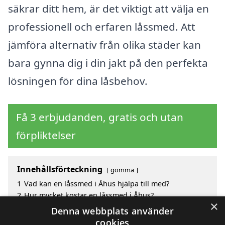
säkrar ditt hem, är det viktigt att välja en
professionell och erfaren låssmed. Att
jämföra alternativ från olika städer kan
bara gynna dig i din jakt på den perfekta
lösningen för dina låsbehov.
Få 3 erbjudanden, gratis och utan
förpliktelser
Innehållsförteckning
gömma
1
Vad kan en låssmed i Åhus hjälpa till med?
2
Hur mycket kostar en låssmed i Åhus?
×
3
Fördelar med att välja låssmed i Åhus
Denna webbplats använder
4
Sök efter en skicklig låssmed i de omgivande
cookies